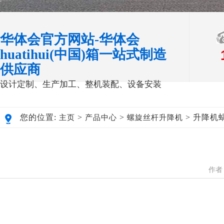
华体会官方网站-华体会
huatihui(中国)箱一站式制造
供应商
设计定制、生产加工、整机装配、设备安装
您的位置:
>
>
> 升降机
主页
产品中心
螺旋丝杆升降机
作者：