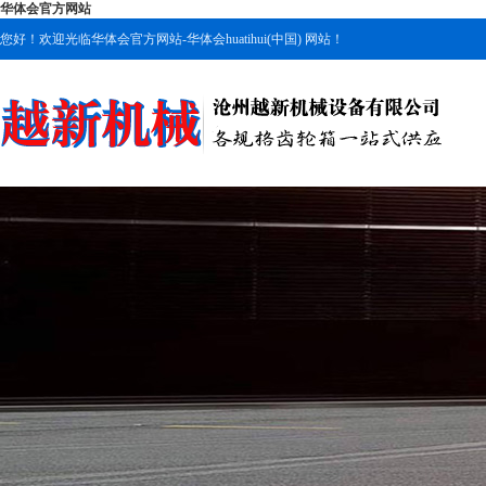
华体会官方网站
您好！欢迎光临华体会官方网站-华体会huatihui(中国) 网站！