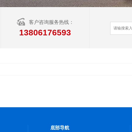
客户咨询服务热线：
13806176593
底部导航