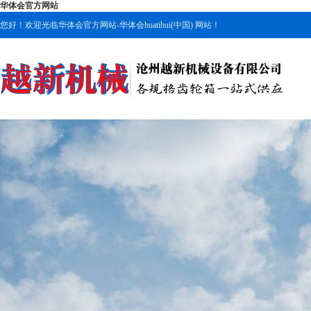
华体会官方网站
您好！欢迎光临华体会官方网站-华体会huatihui(中国) 网站！