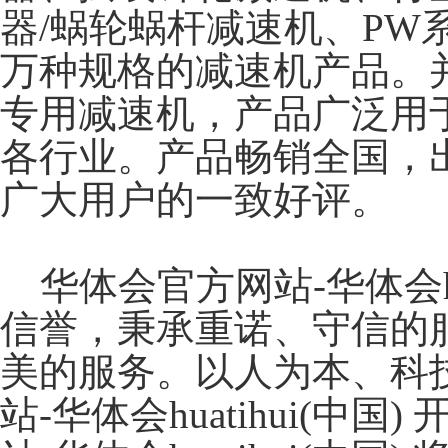
器/蜗轮蜗杆减速机、PW
万种规格的减速机产品。
专用减速机，产品广泛用
各行业。产品畅销全国，
广大用户的一致好评。
华体会官方网站-华体会hu
信誉，秉承重诺、守信的
美的服务。以人为本、科
站-华体会huatihui(