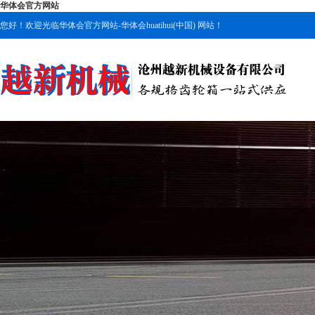
华体会官方网站
您好！欢迎光临华体会官方网站-华体会huatihui(中国) 网站！