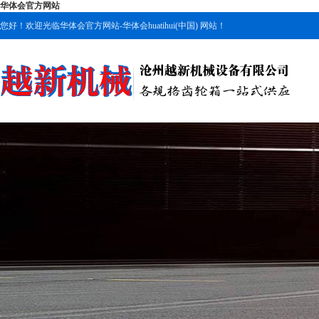
华体会官方网站
您好！欢迎光临华体会官方网站-华体会huatihui(中国) 网站！