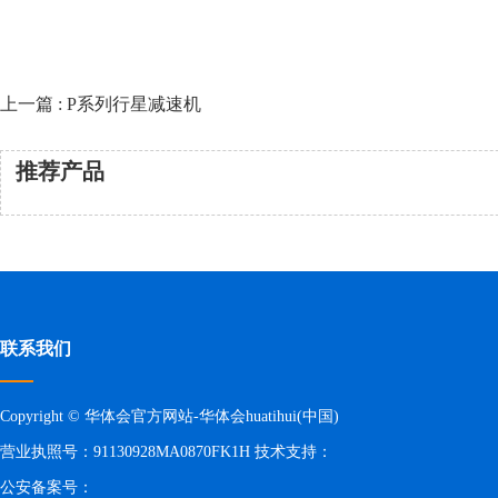
上一篇 : P系列行星减速机
推荐产品
联系我们
Copyright © 华体会官方网站-华体会huatihui(中国)
营业执照号：91130928MA0870FK1H 技术支持：
公安备案号：