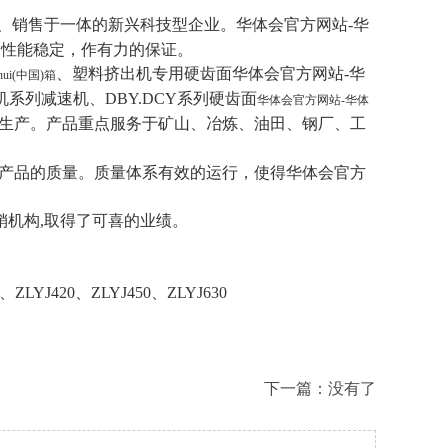
、销售于一体的新兴科技型企业。华体会官方网站-华
高和性能稳定，作有力的保证。
、塑料挤出机专用硬齿面华体会官方网站-华
ui(中国)箱
延机系列减速机、DBY.DCY系列硬齿面
华体会官方网站-华体
.制造.生产。产品重点服务于矿山、冶炼、油田、钢厂、工
确保了产品的质量。质量体系有效的运行，使得华体会官方
销机构,取得了可喜的业绩。
、ZLYJ420、ZLYJ450、ZLYJ630
下一篇：没有了