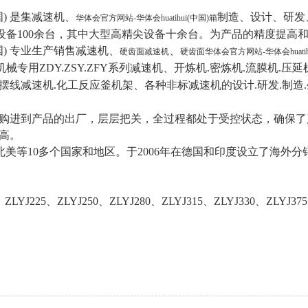
国) 是集减速机、
制造、设计、研发
华体会官方网站-华体会huatihui(中国)箱
和全自动设备100余台，其中大型高精尖设备十余台。为产品的精度提
中国) 专业生产销售减速机、
、
硬齿面减速机
硬齿面华体会官方网站-华体会huatih
胶机械专用ZDY.ZSY.ZFY系列减速机、开炼机.密炼机.流膜机.压
1-X9)摆线减速机.化工反应釜机架、各种非标减速机的设计.研发
减速机原材料购进到产品的出厂，层层把关，全过程都处于受控状态，
提高。
美等10多个国家和地区。于2006年在德国和印度设立了海外分
、ZLYJ225、ZLYJ250、ZLYJ280、ZLYJ315、ZLYJ330、ZLYJ375