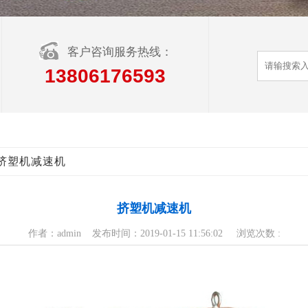
客户咨询服务热线：
13806176593
 挤塑机减速机
挤塑机减速机
作者：admin 发布时间：2019-01-15 11:56:02 浏览次数 :