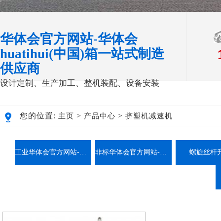
华体会官方网站-华体会
huatihui(中国)箱一站式制造
供应商
设计定制、生产加工、整机装配、设备安装
您的位置:
>
>
主页
产品中心
挤塑机减速机
工业华体会官方网站-华体会huatihui(中国)箱
非标华体会官方网站-华体会huatihui(中国)箱定制
螺旋丝杆