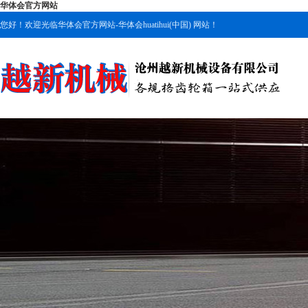
华体会官方网站
您好！欢迎光临华体会官方网站-华体会huatihui(中国) 网站！