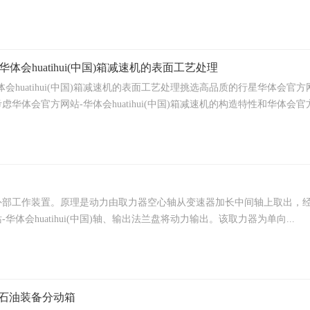
体会huatihui(中国)箱减速机的表面工艺处理
会huatihui(中国)箱减速机的表面工艺处理挑选高品质的行星华体会官方网站
华体会官方网站-华体会huatihui(中国)箱减速机的构造特性和华体会官方网
部工作装置。原理是动力由取力器空心轴从变速器加长中间轴上取出，经啮合齿
体会huatihui(中国)轴、输出法兰盘将动力输出。该取力器为单向...
 石油装备分动箱