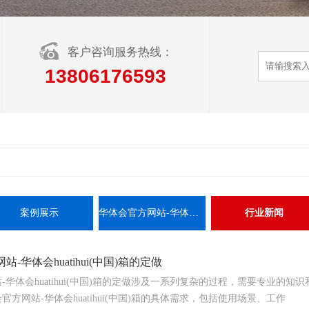
客户咨询服务热线：
13806176593
案例展示
华体会官方网站-华体会huatihui(中国) 新闻
行业新闻
华体会huatihui(中国)箱的定做
-华体会huatihui(中国)箱的定做涉及一系列复杂的过程，需要专业
方网站-华体会huatihui(中国)箱的具体需求，包括使用场景、工作