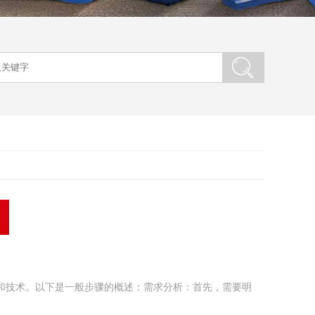
的知识和技术。以下是一般步骤的概述：需求分析：首先，需要明