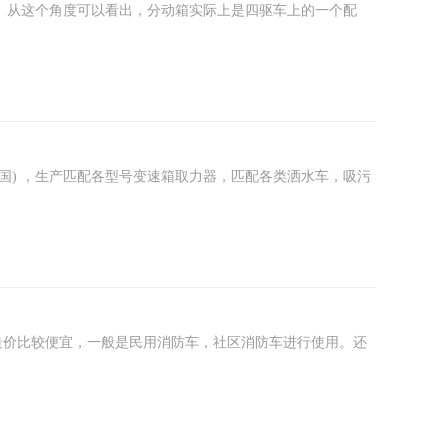
。从这个角度可以看出，分动箱实际上是四驱车上的一个配
hui(中国) ，生产匹配各型号变速箱取力器，匹配各类洒水车，吸污
造价比较便宜，一般是民用消防车，社区消防车进行使用。还